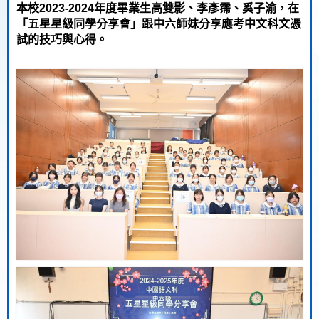
本校2023-2024年度
畢業生
高雙影、李彥霈、奚子渝
，在
「
五星星級同學分享會
」
跟中六師妹分享應考中文科文憑
試的技巧與心得。