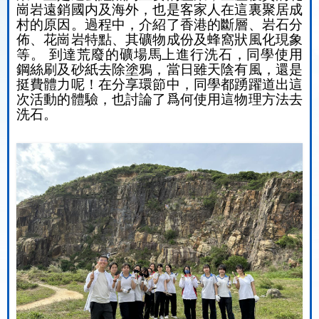
崗岩遠銷國内及海外，也是客家人在這裏聚居成
村的原因。過程中，介紹了香港的斷層、岩石分
佈、花崗岩特點、其礦物成份及蜂窩狀風化現象
等。 到達荒廢的礦場馬上進行洗石，同學使用
鋼絲刷及砂紙去除塗鴉，當日雖天陰有風，還是
挺費體力呢！在分享環節中，同學都踴躍道出這
次活動的體驗，也討論了爲何使用這物理方法去
洗石。