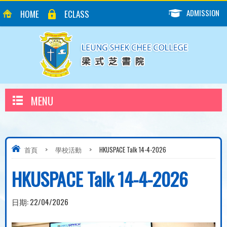
ADMISSION
HOME
ECLASS
MENU
首頁
>
學校活動
>
HKUSPACE Talk 14-4-2026
HKUSPACE Talk 14-4-2026
日期:
22/04/2026