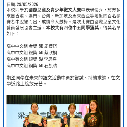
日期:
29/05/2026
本校同學於
國際兒童及青少年徵文大賽
中表現優秀，於眾多
來自香港、澳門、台灣、新加坡及馬來西亞等地近四百名參
賽者中脫穎而出，成績令人鼓舞。是次比賽由國際兒童文化
藝術發展協會主辦，
本校共有四位中五同學獲獎
，得獎名單
如下：
5B
高中中文組
金獎
周櫻琪
5D
高中中文組
銀獎
蔡欣桐
5A
高中英文組
銀獎
李思熹
5D
高中中文組
銅獎
石凱晴
期望同學在未來的語文活動中勇於嘗試、持續求進，在文
學道路上綻放光芒。