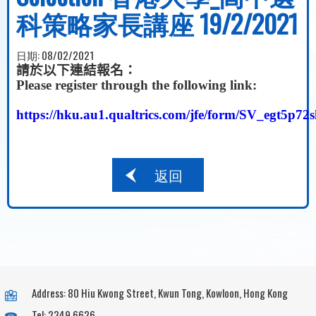
科策略家長講座 19/2/2021
日期:
08/02/2021
請於以下連結報名：
Please register through the following link:
https://hku.au1.qualtrics.com/jfe/form/SV_egt5p72
返回
Address: 80 Hiu Kwong Street, Kwun Tong, Kowloon, Hong Kong
Tel: 2349 6626