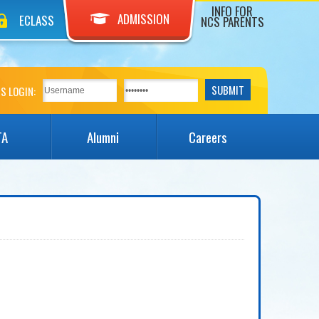
INFO FOR
ADMISSION
ECLASS
NCS PARENTS
S LOGIN:
TA
Alumni
Careers