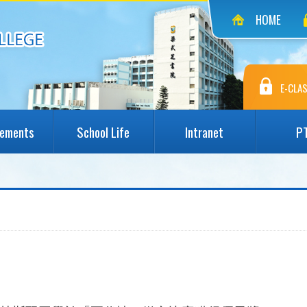
HOME
E-CLAS
vements
School Life
Intranet
P