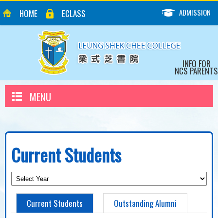
ADMISSION
HOME
ECLASS
INFO FOR
NCS PARENTS
MENU
Current Students
Current Students
Outstanding Alumni