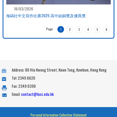
16/03/2026
海鷗社中文寫作比賽2025 高中組銅獎及優異獎
Page:
1
2
3
4
5
6
Address: 80 Hiu Kwong Street, Kwun Tong, Kowloon, Hong Kong
Tel: 2349 6626
Fax: 2349 6390
Email:
contact@lscc.edu.hk
Personal Information Collection Statement