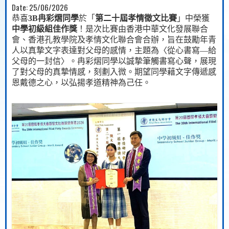
Date:
25/06/2026
恭喜
3B
冉彩熠同學
於「
第二十屆孝情徵文比賽
」中榮獲
中學初級組佳作獎
！是次比賽由香港中華文化發展聯合
會、香港孔教學院及孝情文化聯合會合辦，旨在鼓勵年青
人以真摯文字表達對父母的感情，主題為〈從心書寫
—
給
父母的一封信〉。冉彩熠同學以誠摯筆觸書寫心聲，展現
了對父母的真摯情感，刻劃入微。期望同學藉文字傳遞感
恩戴德之心，以弘揚孝道精神為己任。