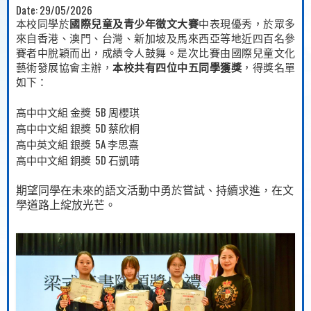
Date:
29/05/2026
本校同學於
國際兒童及青少年徵文大賽
中表現優秀，於眾多
來自香港、澳門、台灣、新加坡及馬來西亞等地近四百名參
賽者中脫穎而出，成績令人鼓舞。是次比賽由國際兒童文化
藝術發展協會主辦，
本校共有四位中五同學獲獎
，得獎名單
如下：
5B
高中中文組
金獎
周櫻琪
5D
高中中文組
銀獎
蔡欣桐
5A
高中英文組
銀獎
李思熹
5D
高中中文組
銅獎
石凱晴
期望同學在未來的語文活動中勇於嘗試、持續求進，在文
學道路上綻放光芒。