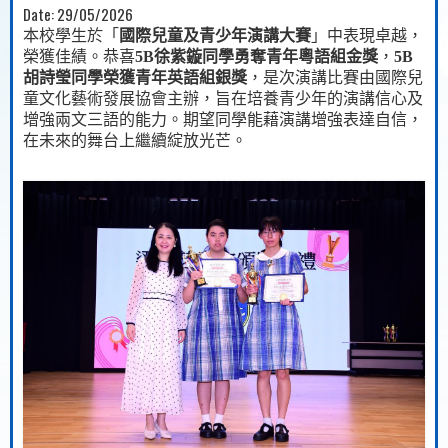
Date:
29/05/2026
本校學生於「
國際兒童及青少年演講大賽
」中表現卓越，
榮獲佳績。恭喜
5B
徐紫鏇同學勇奪青年粵語組金獎
，
5B
胡詩瑩同學榮獲青年英語組銀獎
，是次演講比賽由國際兒
童文化藝術發展協會主辦，旨在培養青少年的演講信心及
增強兩文三語的能力。期望同學能藉演講增強表達自信，
在未來的舞台上繼續綻放光芒。