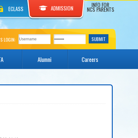
INFO FOR
ADMISSION
ECLASS
NCS PARENTS
S LOGIN:
TA
Alumni
Careers