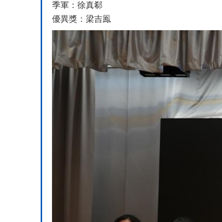
季軍：徐真郗
優異獎：梁吉鳯