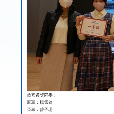
恭喜獲獎同學：
冠軍：楊雪鈴
亞軍：曾子珊