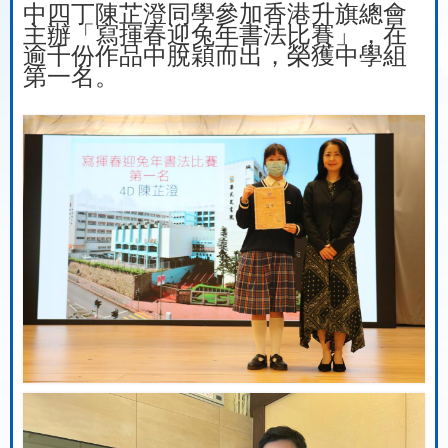
中四丁陳芷澄同學參加香港升旗總會
主辦「寫揮春迎兔年書法比賽」，在
逾千份作品中脫穎而出，榮獲中學組
第一名。