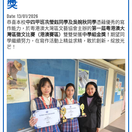
獎
Date:
13/01/2026
恭喜本校
中四甲班冼瑩鈺同學及吳婉秋同學
憑藉優秀的寫
作能力，於粵港澳大灣區文藝協會主辦的
第一屆粵港澳大
灣區徵文比賽（港澳賽區）
雙雙榮獲
中學組金獎！
期望同
學繼續努力，在寫作活動上精益求精，敢於創新，綻放光
芒！