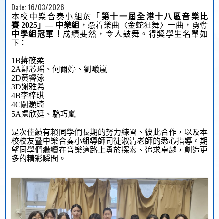
Date:
16/03/2026
本校中樂合奏小組於「
第十一屆全港
十八區音樂比
賽
2025
」
—
中樂組
，憑着樂曲〈金蛇狂舞〉一曲，勇奪
中學組冠軍
！
成績斐然
，令人鼓舞
。得獎學生名單如
下：
1B
蔣筱柔
2A
鄭芯瑶
、何爾婷、劉曦嵐
2D
黃睿泳
3D
謝雅希
4B
李梓琪
4C
關灝琦
5A
盧欣廷、駱巧
嵐
是次佳績有賴同學們長期的努力練習、彼此合作，以及本
校校友暨中樂合奏小組導師司徒淑清老師的悉心指導。期
望同學們繼續在音樂道路上勇於探索、追求卓越，創造更
多的精彩瞬間。