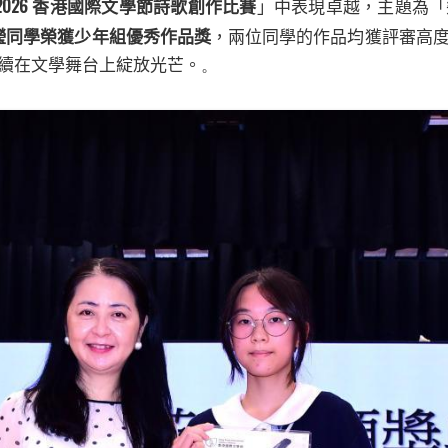
2026
香港國際文學節詩歌創作比賽
」中表現卓越，主題為「
瀅同學榮獲少年組優秀作品獎
，兩位同學的作品均獲評審高
續在文學舞台上綻放光芒。
。