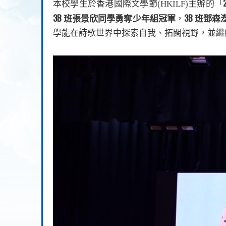
本校學生於香港國際文學節
(HKILF)
主辦的「
3B
3B
班張景欣同學勇奪少年組冠軍
，
班鄧森
學能在詩歌世界中探索自我、拓闊視野，並繼