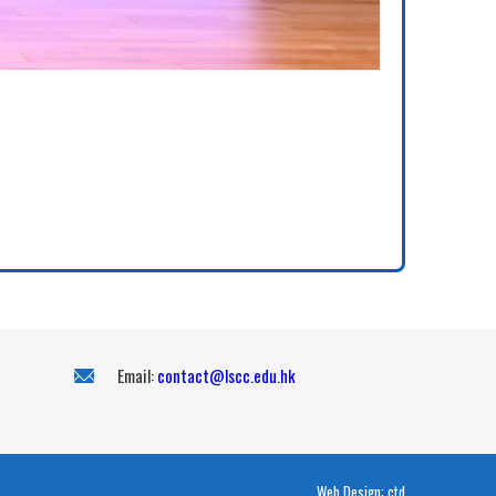
Email:
contact@lscc.edu.hk
Web Design:
ctd