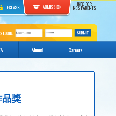
INFO FOR
ADMISSION
ECLASS
NCS PARENTS
S LOGIN:
TA
Alumni
Careers
作品獎