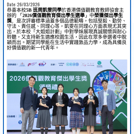
Date:
26/03/2026
恭喜
本
校
5B
班周凱雯同學
於
香港價值觀教育教師協會主
辦的
「
2026
價值觀教育傑出學生
選舉
」
中
榮獲
傑出學生
獎
。
是次
評審標準涵蓋多
個
品德
範疇
，包括堅毅、勤勞、
守法、責任感、同理心等，
凱雯
在同理心方面表現尤
其
突
出，於
本校
「大姐姐計劃」中
對學妹展現
真誠關懷與耐心
聆聽，
又
支持新生適應校園生活，因
此
在眾多參選者中脫
穎而出。期望
同學能
在生活中實踐
敦
品
力學
，成為具備
良
好
價值
觀
的新一代青年。