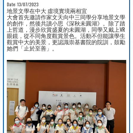
Date:
13/07/2023
地景文學在中大 虛境實境兩相宜
大會首先邀請作家文天向中三同學分享地景文學
的創作，然後共讀小思《深秋未圓湖》。除了踏
上哲道，漫步欣賞盛夏的未圓湖，同學又戴上VR
眼鏡，從不同角度觀賞景色。活動不但能讓學生
觀賞中大的美景，更認識崇基書院的院訓，鼓勵
她們「止於至善」。