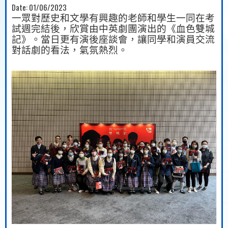
Date:
01/06/2023
一眾對歷史和文學有興
趣
的老
師
和學生一同在考
試週完結後
，
欣賞由中英劇團演出的《血色雙城
記》
。
當日更有演後座談會
，
讓同學和演員交流
對話劇的看法
，
氣氛熱
烈
。