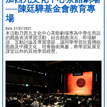
──陳廷驊基金會教育專
場
Date:
27/07/2021
本活動乃西九文化中心茶館劇場專為中學生而設
的戲曲表演導賞活動，結合戲曲演出、即場解
說、互動討論及導賞環節，讓同學學習欣賞傳統
戲曲及中國文化，培養藝術興趣，將學習延展至
課堂以外的其他學習經歷。