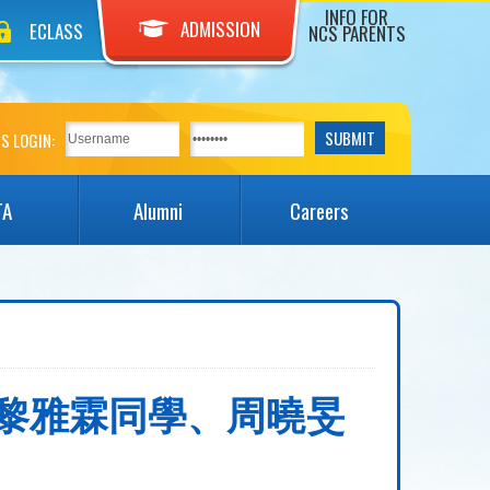
INFO FOR
ADMISSION
ECLASS
NCS PARENTS
S LOGIN:
TA
Alumni
Careers
學、黎雅霖同學、周曉旻