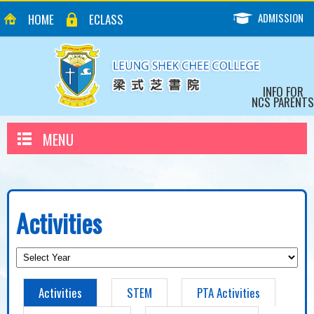
ADMISSION
HOME
ECLASS
INFO FOR
NCS PARENTS
MENU
Activities
Activities
STEM
PTA Activities